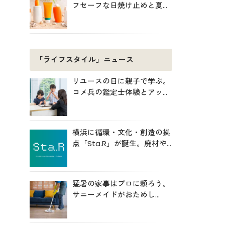
フセーフな日焼け止めと夏の
肌対策
「ライフスタイル」ニュース
リユースの日に親子で学ぶ。
コメ兵の鑑定士体験とアップ
サイクル制作
横浜に循環・文化・創造の拠
点「Sta.R」が誕生。廃材や
アートから未来を考える場へ
猛暑の家事はプロに頼ろう。
サニーメイドがおためし
5000円キャンペーン