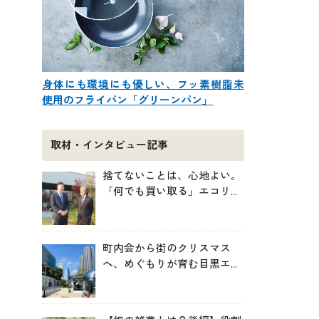
身体にも環境にも優しい、フッ素樹脂未
使用のフライパン「グリーンパン」
取材・インタビュー記事
捨てないことは、心地よい。
「何でも買い取る」エコリン
グが、モノと人の居場所を作
る理由
町内会から街のクリスマス
へ、めぐもりが育む目黒エリ
アのつながりの未来