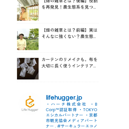
【畑の雑草とは？後編】役割
を再発見！農生態系を見つめ
る森田亜貴さんが語る「多様
性を維持する畑づくり」
【畑の雑草とは？前編】実は
そんなに強くない？農生態系
を見つめる森田亜貴さんに
「雑草管理のコツ」を聞いて
みた
カーテンのリメイクも。布を
大切に長く使うインテリアの
コツ
lifehugger.jp
・ハーチ株式会社
・B
Corp™認証取得
・TOKYO
エシカルパートナー
・京都
市観光協会メディアパート
ナー
.
#サーキュラーエコノ