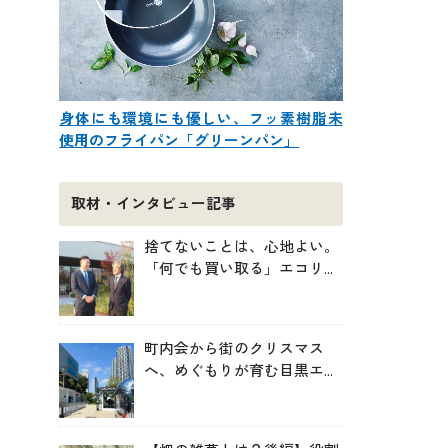
身体にも環境にも優しい、フッ素樹脂未
使用のフライパン「グリーンパン」
取材・インタビュー記事
捨てないことは、心地よい。
「何でも買い取る」エコリン
グが、モノと人の居場所を作
る理由
町内会から街のクリスマス
へ、めぐもりが育む目黒エリ
アのつながりの未来