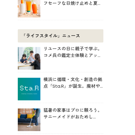
フセーフな日焼け止めと夏の
肌対策
「ライフスタイル」ニュース
リユースの日に親子で学ぶ。
コメ兵の鑑定士体験とアップ
サイクル制作
横浜に循環・文化・創造の拠
点「Sta.R」が誕生。廃材や
アートから未来を考える場へ
猛暑の家事はプロに頼ろう。
サニーメイドがおためし
5000円キャンペーン