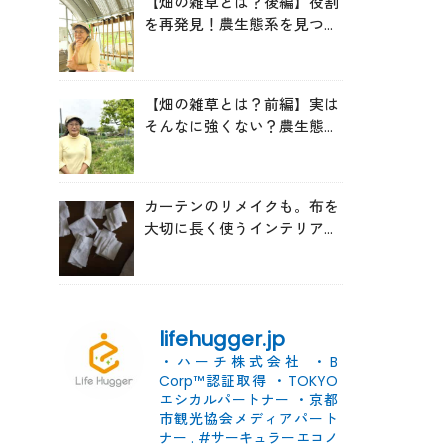
【畑の雑草とは？後編】役割
を再発見！農生態系を見つめ
る森田亜貴さんが語る「多様
性を維持する畑づくり」
【畑の雑草とは？前編】実は
そんなに強くない？農生態系
を見つめる森田亜貴さんに
「雑草管理のコツ」を聞いて
みた
カーテンのリメイクも。布を
大切に長く使うインテリアの
コツ
lifehugger.jp
・ハーチ株式会社
・B
Corp™認証取得
・TOKYO
エシカルパートナー
・京都
市観光協会メディアパート
ナー
.
#サーキュラーエコノ