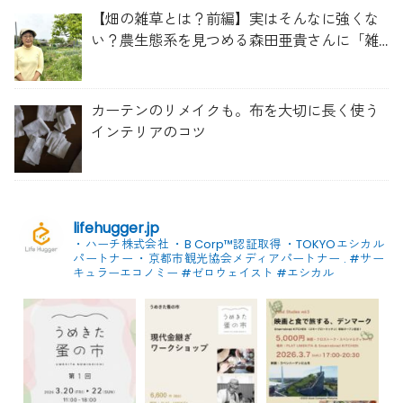
【畑の雑草とは？前編】実はそんなに強くな
い？農生態系を見つめる森田亜貴さんに「雑
草管理のコツ」を聞いてみた
カーテンのリメイクも。布を大切に長く使う
インテリアのコツ
lifehugger.jp
・ハーチ株式会社
・B Corp™認証取得
・TOKYOエシカル
パートナー
・京都市観光協会メディアパートナー
.
#サー
キュラーエコノミー #ゼロウェイスト
#エシカル