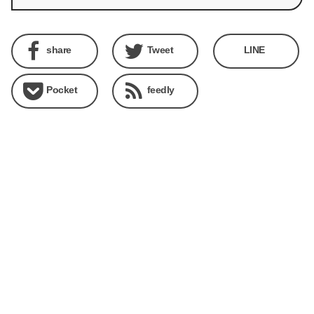
share
Tweet
LINE
Pocket
feedly