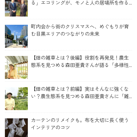
る」エコリングが、モノと人の居場所を作る
理由
町内会から街のクリスマスへ、めぐもりが育
む目黒エリアのつながりの未来
【畑の雑草とは？後編】役割を再発見！農生
態系を見つめる森田亜貴さんが語る「多様性
を維持する畑づくり」
【畑の雑草とは？前編】実はそんなに強くな
い？農生態系を見つめる森田亜貴さんに「雑
草管理のコツ」を聞いてみた
カーテンのリメイクも。布を大切に長く使う
インテリアのコツ