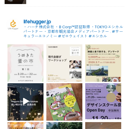
lifehugger.jp
・ハーチ株式会社
・B Corp™認証取得
・TOKYOエシカル
パートナー
・京都市観光協会メディアパートナー
.
#サー
キュラーエコノミー #ゼロウェイスト
#エシカル