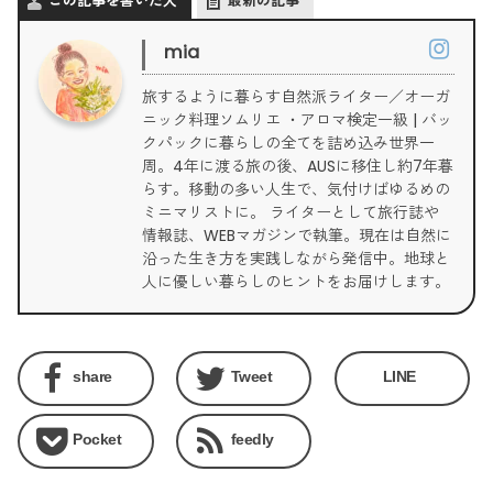
この記事を書いた人
最新の記事
mia
旅するように暮らす自然派ライター／オーガ
ニック料理ソムリエ ・アロマ検定一級 | バッ
クパックに暮らしの全てを詰め込み世界一
周。4年に渡る旅の後、AUSに移住し約7年暮
らす。移動の多い人生で、気付けばゆるめの
ミニマリストに。 ライターとして旅行誌や
情報誌、WEBマガジンで執筆。現在は自然に
沿った生き方を実践しながら発信中。地球と
人に優しい暮らしのヒントをお届けします。
share
Tweet
LINE
Pocket
feedly