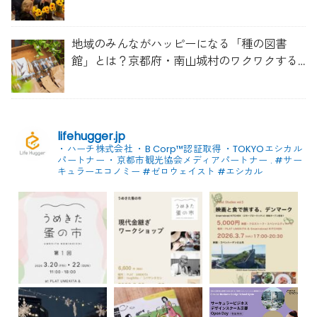
地域のみんながハッピーになる「種の図書
館」とは？京都府・南山城村のワクワクする
取り組み
lifehugger.jp
・ハーチ株式会社
・B Corp™認証取得
・TOKYOエシカル
パートナー
・京都市観光協会メディアパートナー
.
#サー
キュラーエコノミー #ゼロウェイスト
#エシカル