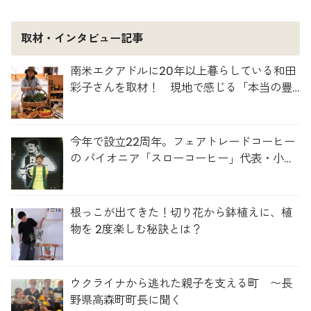
取材・インタビュー記事
南米エクアドルに20年以上暮らしている和田
彩子さんを取材！ 現地で感じる「本当の豊
かさ」とは？
今年で設立22周年。フェアトレードコーヒー
の パイオニア「スローコーヒー」代表・小澤
さんを取材！
根っこが出てきた！切り花から鉢植えに、植
物を 2度楽しむ秘訣とは？
ウクライナから逃れた親子を支える町 〜長
野県高森町町長に聞く