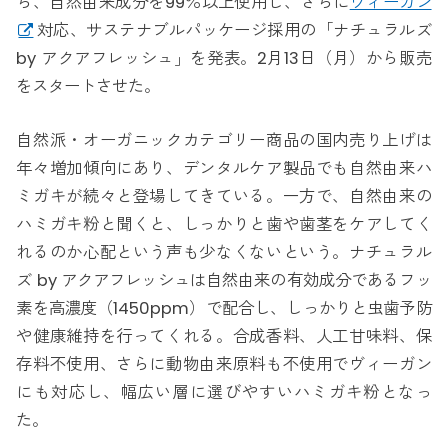
ら、自然由来成分を99％以上使用し、さらに
ヴィーガン
対応、サステナブルパッケージ採用の「ナチュラルズ
by アクアフレッシュ」を発表。2月13日（月）から販売
をスタートさせた。
自然派・オーガニックカテゴリー商品の国内売り上げは
年々増加傾向にあり、デンタルケア製品でも自然由来ハ
ミガキが続々と登場してきている。一方で、自然由来の
ハミガキ粉と聞くと、しっかりと歯や歯茎をケアしてく
れるのか心配という声も少なくないという。ナチュラル
ズ by アクアフレッシュは自然由来の有効成分であるフッ
素を高濃度（1450ppm）で配合し、しっかりと虫歯予防
や健康維持を行ってくれる。合成香料、人工甘味料、保
存料不使用、さらに動物由来原料も不使用でヴィーガン
にも対応し、幅広い層に選びやすいハミガキ粉となっ
た。