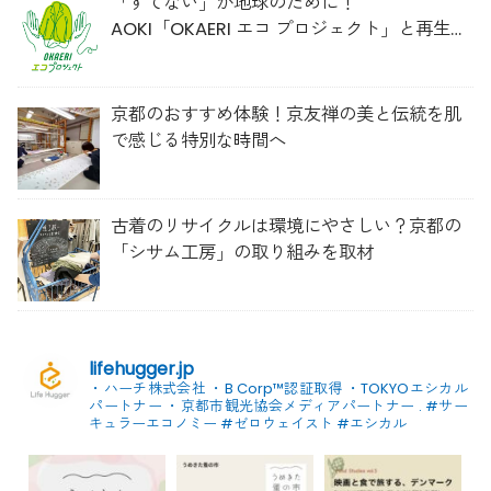
「すてない」が地球のために！
AOKI「OKAERI エコ プロジェクト」と再生ウ
ールのスニーカー
京都のおすすめ体験！京友禅の美と伝統を肌
で感じる特別な時間へ
古着のリサイクルは環境にやさしい？京都の
「シサム工房」の取り組みを取材
lifehugger.jp
・ハーチ株式会社
・B Corp™認証取得
・TOKYOエシカル
パートナー
・京都市観光協会メディアパートナー
.
#サー
キュラーエコノミー #ゼロウェイスト
#エシカル