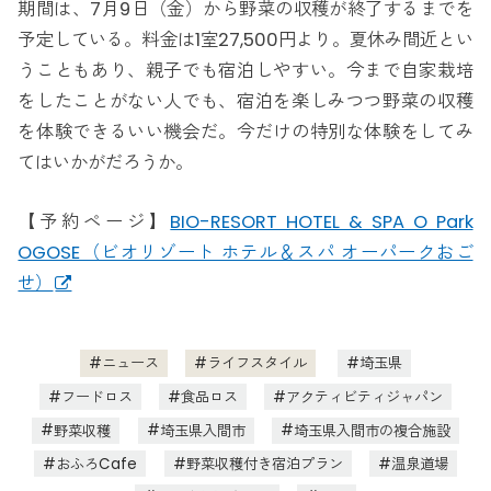
期間は、7月9日（金）から野菜の収穫が終了するまでを
予定している。料金は1室27,500円より。夏休み間近とい
うこともあり、親子でも宿泊しやすい。今まで自家栽培
をしたことがない人でも、宿泊を楽しみつつ野菜の収穫
を体験できるいい機会だ。今だけの特別な体験をしてみ
てはいかがだろうか。
【予約ページ】
BIO-RESORT HOTEL & SPA O Park
OGOSE（ビオリゾート ホテル＆スパ オーパークおご
せ）
ニュース
ライフスタイル
埼玉県
フードロス
食品ロス
アクティビティジャパン
野菜収穫
埼玉県入間市
埼玉県入間市の複合施設
おふろCafe
野菜収穫付き宿泊プラン
温泉道場