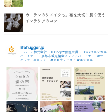
草管理のコツ」を聞いてみた
カーテンのリメイクも。布を大切に長く使う
インテリアのコツ
lifehugger.jp
・ハーチ株式会社
・B Corp™認証取得
・TOKYOエシカル
パートナー
・京都市観光協会メディアパートナー
.
#サー
キュラーエコノミー #ゼロウェイスト
#エシカル