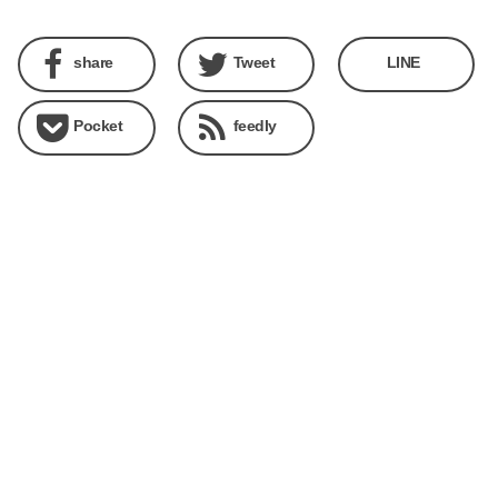
share
Tweet
LINE
Pocket
feedly