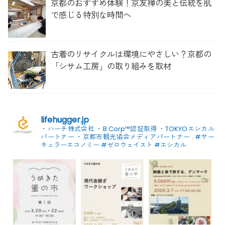
京都のおすすめ体験！京友禅の美と伝統を肌
で感じる特別な時間へ
古着のリサイクルは環境にやさしい？京都の
「シサム工房」の取り組みを取材
lifehugger.jp
・ハーチ株式会社
・B Corp™認証取得
・TOKYOエシカル
パートナー
・京都市観光協会メディアパートナー
.
#サー
キュラーエコノミー #ゼロウェイスト
#エシカル