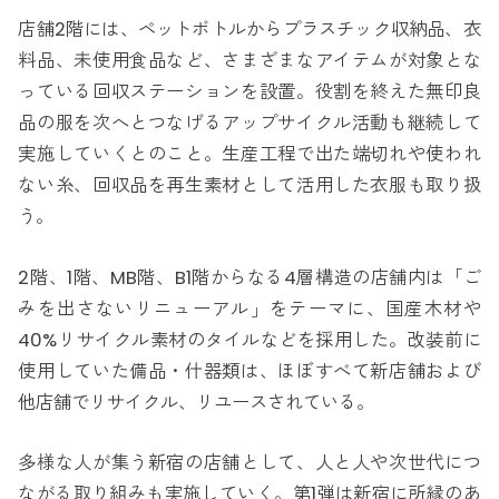
店舗2階には、ペットボトルからプラスチック収納品、衣
料品、未使用食品など、さまざまなアイテムが対象とな
っている回収ステーションを設置。役割を終えた無印良
品の服を次へとつなげるアップサイクル活動も継続して
実施していくとのこと。生産工程で出た端切れや使われ
ない糸、回収品を再生素材として活用した衣服も取り扱
う。
2階、1階、MB階、B1階からなる4層構造の店舗内は「ご
みを出さないリニューアル」をテーマに、国産木材や
40%リサイクル素材のタイルなどを採用した。改装前に
使用していた備品・什器類は、ほぼすべて新店舗および
他店舗でリサイクル、リユースされている。
多様な人が集う新宿の店舗として、人と人や次世代につ
ながる取り組みも実施していく。第1弾は新宿に所縁のあ