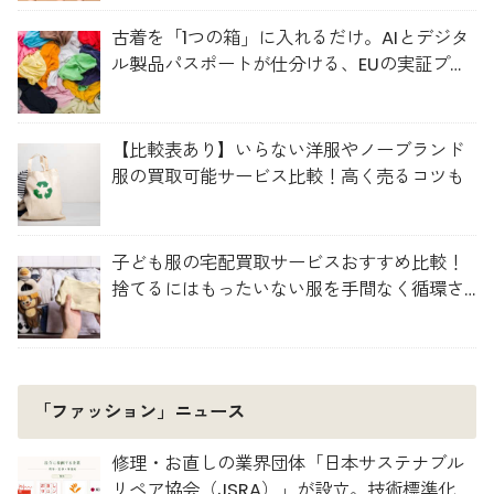
古着を「1つの箱」に入れるだけ。AIとデジタ
ル製品パスポートが仕分ける、EUの実証プロ
ジェクト「TexMat」
【比較表あり】いらない洋服やノーブランド
服の買取可能サービス比較！高く売るコツも
子ども服の宅配買取サービスおすすめ比較！
捨てるにはもったいない服を手間なく循環さ
せよう
「ファッション」ニュース
修理・お直しの業界団体「日本サステナブル
リペア協会（JSRA）」が設立。技術標準化や