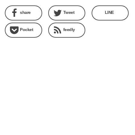
share
Tweet
LINE
Pocket
feedly