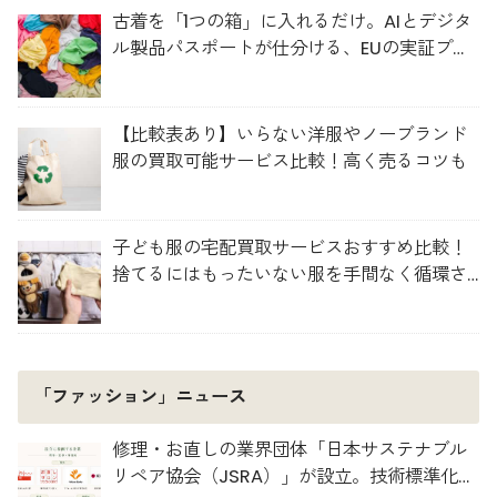
古着を「1つの箱」に入れるだけ。AIとデジタ
ル製品パスポートが仕分ける、EUの実証プロ
ジェクト「TexMat」
【比較表あり】いらない洋服やノーブランド
服の買取可能サービス比較！高く売るコツも
子ども服の宅配買取サービスおすすめ比較！
捨てるにはもったいない服を手間なく循環さ
せよう
「ファッション」ニュース
修理・お直しの業界団体「日本サステナブル
リペア協会（JSRA）」が設立。技術標準化や