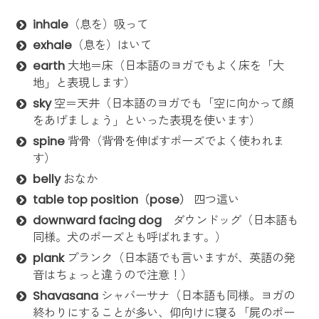
inhale
（息を）吸って
exhale
（息を）はいて
earth
大地＝床（日本語のヨガでもよく床を「大
地」と表現します）
sky
空＝天井（日本語のヨガでも「空に向かって顔
をあげましょう」といった表現を使います）
spine
背骨（背骨を伸ばすポーズでよく使われま
す）
belly
おなか
table top position（pose）
四つ這い
downward facing dog
ダウンドッグ（日本語も
同様。犬のポーズとも呼ばれます。）
plank
プランク（日本語でも言いますが、英語の発
音はちょっと違うので注意！）
Shavasana
シャバーサナ（日本語も同様。ヨガの
終わりにすることが多い、仰向けに寝る「屍のポー