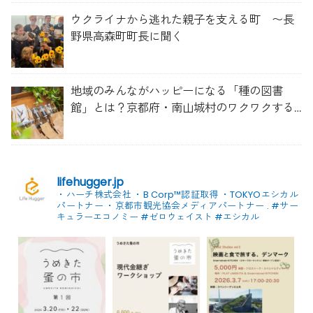
ウクライナから逃れた親子を支える町 〜長
野県高森町町長に聞く
地域のみんながハッピーになる「種の図書
館」とは？京都府・南山城村のワクワクする
取り組み
lifehugger.jp
・ハーチ株式会社
・B Corp™認証取得
・TOKYOエシカル
パートナー
・京都市観光協会メディアパートナー
.
#サー
キュラーエコノミー #ゼロウェイスト
#エシカル