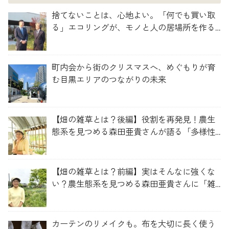
捨てないことは、心地よい。「何でも買い取
る」エコリングが、モノと人の居場所を作る
理由
町内会から街のクリスマスへ、めぐもりが育
む目黒エリアのつながりの未来
【畑の雑草とは？後編】役割を再発見！農生
態系を見つめる森田亜貴さんが語る「多様性
を維持する畑づくり」
【畑の雑草とは？前編】実はそんなに強くな
い？農生態系を見つめる森田亜貴さんに「雑
草管理のコツ」を聞いてみた
カーテンのリメイクも。布を大切に長く使う