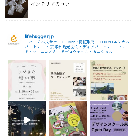
インテリアのコツ
lifehugger.jp
・ハーチ株式会社
・B Corp™認証取得
・TOKYOエシカル
パートナー
・京都市観光協会メディアパートナー
.
#サー
キュラーエコノミー #ゼロウェイスト
#エシカル