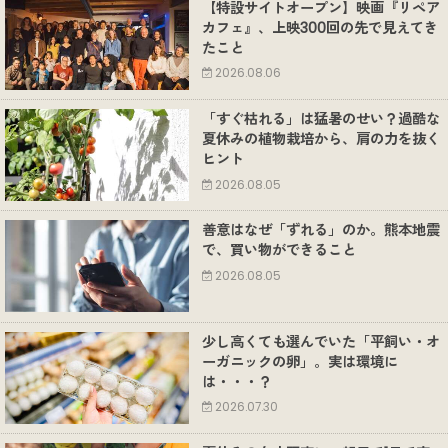
【特設サイトオープン】映画『リペア
カフェ』、上映300回の先で見えてき
たこと
2026.08.06
「すぐ枯れる」は猛暑のせい？過酷な
夏休みの植物栽培から、肩の力を抜く
ヒント
2026.08.05
善意はなぜ「ずれる」のか。熊本地震
で、買い物ができること
2026.08.05
少し高くても選んでいた「平飼い・オ
ーガニックの卵」。実は環境に
は・・・？
2026.07.30