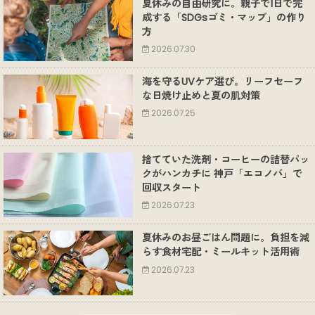
夏休みの自由研究に。親子で1日で完
成する「SDGsゴミ・マップ」の作り
方
2026.07.30
海を守るUVケア選び。リーフセーフ
な日焼け止めと夏の肌対策
2026.07.25
捨てていた洗剤・コーヒーの詰替パッ
クがハンカチに 神戸「エコノバ」で
回収スタート
2026.07.23
夏休みのお昼ごはん問題に。負担を減
らす食材宅配・ミールキット活用術
2026.07.23