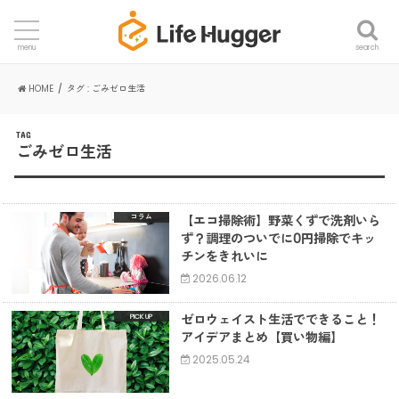
search
menu
HOME
タグ : ごみゼロ生活
TAG
ごみゼロ生活
【エコ掃除術】野菜くずで洗剤いら
コラム
ず？調理のついでに0円掃除でキッ
チンをきれいに
2026.06.12
ゼロウェイスト生活でできること！
アイデアまとめ【買い物編】
2025.05.24