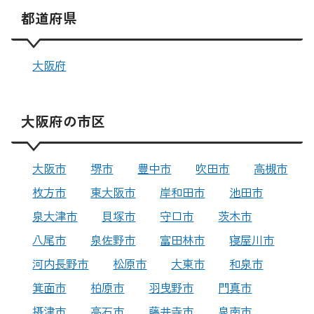
都道府県
大阪府
大阪府の市区
大阪市
堺市
豊中市
吹田市
高槻市
枚方市
東大阪市
岸和田市
池田市
泉大津市
貝塚市
守口市
茨木市
八尾市
泉佐野市
富田林市
寝屋川市
河内長野市
松原市
大東市
和泉市
箕面市
柏原市
羽曳野市
門真市
摂津市
高石市
藤井寺市
泉南市