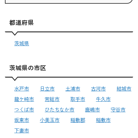
都道府県
茨城県
茨城県の市区
水戸市
日立市
土浦市
古河市
結城市
龍ケ崎市
常総市
取手市
牛久市
つくば市
ひたちなか市
鹿嶋市
守谷市
坂東市
小美玉市
稲敷郡
稲敷市
下妻市