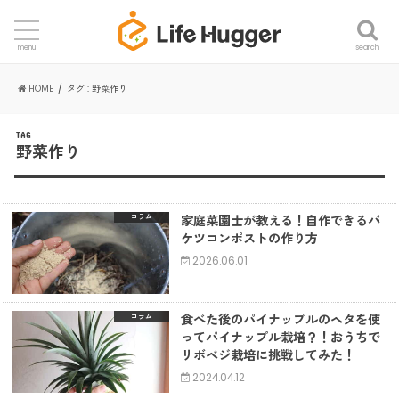
search
menu
HOME
タグ : 野菜作り
TAG
野菜作り
家庭菜園士が教える！自作できるバ
コラム
ケツコンポストの作り方
2026.06.01
食べた後のパイナップルのヘタを使
コラム
ってパイナップル栽培？！おうちで
リボベジ栽培に挑戦してみた！
2024.04.12