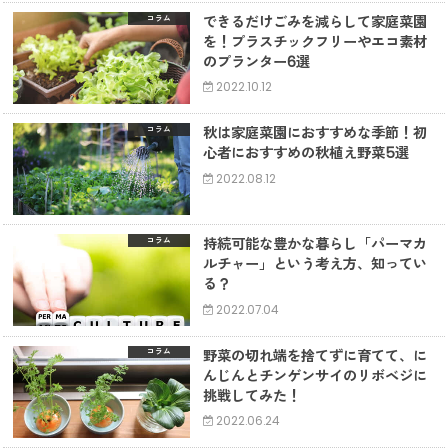
できるだけごみを減らして家庭菜園
コラム
を！プラスチックフリーやエコ素材
のプランター6選
2022.10.12
秋は家庭菜園におすすめな季節！初
コラム
心者におすすめの秋植え野菜5選
2022.08.12
持続可能な豊かな暮らし「パーマカ
コラム
ルチャー」という考え方、知ってい
る？
2022.07.04
野菜の切れ端を捨てずに育てて、に
コラム
んじんとチンゲンサイのリボベジに
挑戦してみた！
2022.06.24