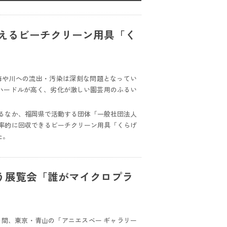
使えるビーチクリーン用具「く
海や川への流出・汚染は深刻な問題となってい
ハードルが高く、劣化が激しい園芸用のふるい
るなか、福岡県で活動する団体「一般社団法人
率的に回収できるビーチクリーン用具「くらげ
た。
う展覧会「誰がマイクロプラ
）の間、東京・青山の「アニエスベー ギャラリー