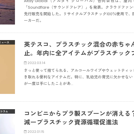
Altay Global（アルタイ グローバル）合同会社は
「Soundflare（サウンドフレア）」を発表。クラウドファ
先行販売を開始した。リサイクルプラスチック100％使用で
ーカーだ。
英テスコ、プラスチック混合の赤ちゃ
ニュース
止。年内に全アイテムがプラスチック
2022.03.14
さっと使って捨てられる、アルコールワイプやウェットティッ
き取れる便利なアイテムだ。特に、乳幼児の育児に欠かせない
が一度は手にしたことがあ…
コンビニからプラ製スプーンが消える？
コラム
減ープラスチック資源循環促進法
2022.01.15