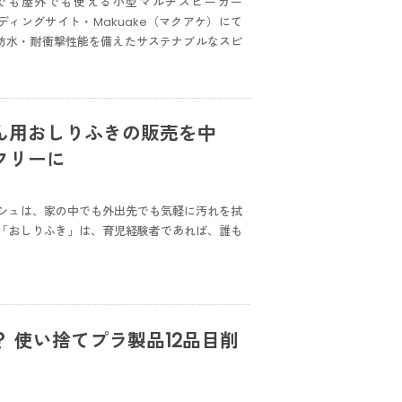
、屋内でも屋外でも使える小型マルチスピーカー
ンディングサイト・Makuake（マクアケ）にて
、防水・耐衝撃性能を備えたサステナブルなスピ
ん用おしりふきの販売を中
フリーに
シュは、家の中でも外出先でも気軽に汚れを拭
「おしりふき」は、育児経験者であれば、誰も
 使い捨てプラ製品12品目削