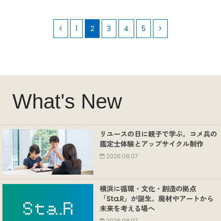
<
1
2
3
4
5
>
What's New
リユースの日に親子で学ぶ。コメ兵の
鑑定士体験とアップサイクル制作
2026.08.07
横浜に循環・文化・創造の拠点
「Sta.R」が誕生。廃材やアートから
未来を考える場へ