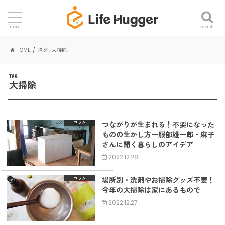
search
menu
HOME
タグ : 大掃除
TAG
大掃除
つながりが生まれる！不要になった
コラム
ものの生かし方ー服部雄一郎・麻子
さんに聞く暮らしのアイデア
2022.12.28
場所別・洗剤やお掃除グッズ不要！
コラム
今年の大掃除は家にあるもので
2022.12.27