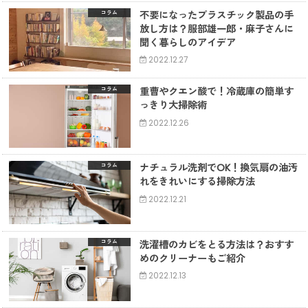
不要になったプラスチック製品の手
コラム
放し方は？服部雄一郎・麻子さんに
聞く暮らしのアイデア
2022.12.27
重曹やクエン酸で！冷蔵庫の簡単す
コラム
っきり大掃除術
2022.12.26
ナチュラル洗剤でOK！換気扇の油汚
コラム
れをきれいにする掃除方法
2022.12.21
洗濯槽のカビをとる方法は？おすす
コラム
めのクリーナーもご紹介
2022.12.13