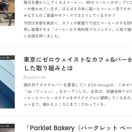
毎日を豊かにしてくれるコーヒー。1杯のコーヒーがカップに
ーが使われています。はるばる日本に届いたコーヒー豆ですが
みなさんのご家庭やオフィスではどうしていますか？
今回は京都を拠点に、カフェや家庭でで出たコーヒーかすを回
用し循環させる「コーヒーかす再利用プロジェクト」に取り組む
にお話を伺いました。
東京にゼロウェイストなカフェ&バー
ニュース
した取り組みとは
2022.07.08
国内外でカクテルバーを運営しているSG Groupは、ごみゼ
「æ（アッシュ）」をオープンした。注目は、店舗全体でゼ
ーヒーとコーヒーカクテルをサステナブルに提供している点だ
ョンまで、細かなところにまでこだわっている。
「Parklet Bakery（パークレット
ニュース