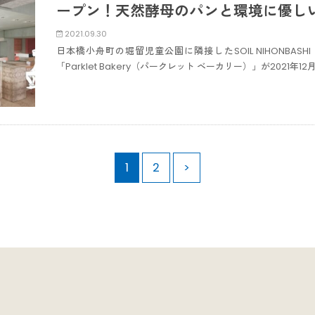
ープン！天然酵母のパンと環境に優し
2021.09.30
日本橋小舟町の堀留児童公園に隣接したSOIL NIHONBAS
「Parklet Bakery（パークレット ベーカリー）」が2021年
1
2
>