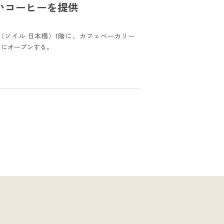
いコーヒーを提供
HI（ソイル 日本橋）1階に、カフェベーカリー
12月にオープンする。