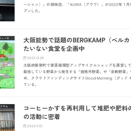
ーシャン）」の姉妹店、「AUWA（アウワ）」が2023年１月
プンした。
大阪能勢で話題のBERGKAMP（ベル
ニュース
たいない食堂を企画中
2022.12.28
大阪府能勢町で資源循環型アップサイクルショップを運営してい
栽培している野菜から発生する「規格外野菜」や「余剰野菜」
め、クラウドファンディングサイトGood Morning（グッ
ている。
コーヒーかすを再利用して堆肥や肥料の
コラム
の活動に密着
2022.11.10