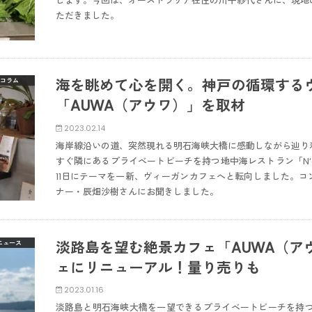
します。今回は、オーストラリア在住の川平紗代さんに、現地
ただきました。
海を眺めて心を開く。神戸の循環する
コラム
「AUWA（アウワ）」を取材
2023.02.14
海岸線沿いの道、突然現れる明石海峡大橋に感動しながら辿り着
すぐ隣にあるプライベートビーチを持つ地中海レストラン「N‘o
11日にテーマを一新、ヴィーガンカフェへと転向しました。
ナー・辰畑沙樹さんにお聞きしました。
淡路島を望む絶景カフェ「AUWA（ア
ニュース
ェにリニューアル！量り売りも
2023.01.16
淡路島と明石海峡大橋を一望できるプライベートビーチを持つオ