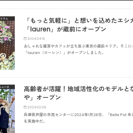
「もっと気軽に」と想いを込めたエシ
コラム
「lauren」が蔵前にオープン
2024.04.19
おしゃれな雑貨やカフェが立ち並ぶ東京の蔵前エリア。そこに
「lauren（ローレン）」がオープンしました。
高齢者が活躍！地域活性化のモデルとなるカ
ニュース
や」オープン
2024.02.06
兵庫県芦屋の市民センターに2024年1月28日、「Belle P
を実施中だ。