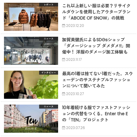
これ以上新しい服は必要？リサイク
レポート
ルダウンを使用したアウターブラン
ド「ABODE OF SNOW」の挑戦
2023.12.20
加賀美健氏によるSDGsショップ
ニュース
「ダメージショップ ダメダメ!!」開
催中！ 洋服のダメージ加工体験も
2023.11.17
最高の1着は捨てない1着だった。スウ
インタビュー
ェーデンのサステナブルファッショ
ンについて聞いてみた
2023.10.27
10年着続ける服でファストファッシ
ニュース
ョンの代替をつくる。Enter the E
の「TEN」プロジェクト
2023.07.26