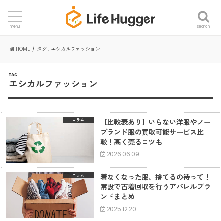
search
menu
HOME
タグ : エシカルファッション
TAG
エシカルファッション
【比較表あり】いらない洋服やノー
コラム
ブランド服の買取可能サービス比
較！高く売るコツも
2026.06.09
着なくなった服、捨てるの待って！
コラム
常設で古着回収を行うアパレルブラ
ンドまとめ
2025.12.20