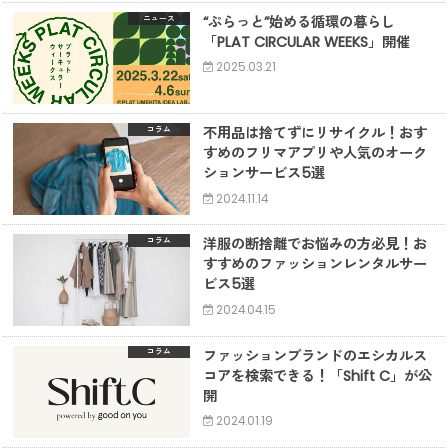
“ぷらっと”始める循環の暮らし
ニュース
「PLAT CIRCULAR WEEKS」開催
2025.03.21
不用品は捨てずにリサイクル！おす
コラム
すめのフリマアプリや人気のオーク
ションサービス5選
2024.11.14
洋服の断捨離でお悩みの方必見！お
コラム
すすめのファッションレンタルサー
ビス5選
2024.04.15
ファッションブランドのエシカルス
コラム
コアを検索できる！「Shift C」が公
開
2024.01.19