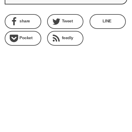
share
Tweet
LINE
Pocket
feedly