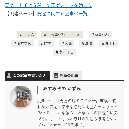
因に！上手に洗濯して汗ダメージを防ごう
【関連ページ】
洗濯に関する記事の一覧
コラム
「家事代行」コラム
家事代行
おすすめ
時間
家事
洗濯
外干し
室内干し
この記事を書いた人
最新の記事
みすみぞの いずみ
九州在住、2男児の母でライター。産後、慣
れない育児と家事を必死に両立させようとす
る中で、モノを減らした暮らしの快適さに気
づく。もっともっと毎日の生活も思考もシン
プルにさせたい30代半ば。