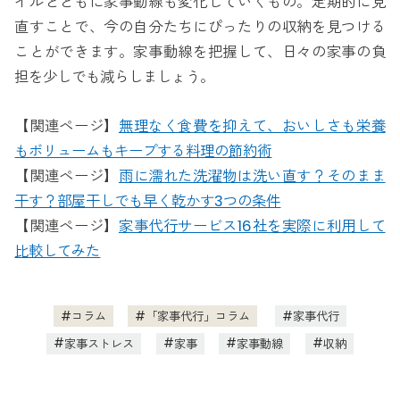
イルとともに家事動線も変化していくもの。定期的に見
直すことで、今の自分たちにぴったりの収納を見つける
ことができます。家事動線を把握して、日々の家事の負
担を少しでも減らしましょう。
【関連ページ】
無理なく食費を抑えて、おいしさも栄養
もボリュームもキープする料理の節約術
【関連ページ】
雨に濡れた洗濯物は洗い直す？そのまま
干す？部屋干しでも早く乾かす3つの条件
【関連ページ】
家事代行サービス16社を実際に利用して
比較してみた
コラム
「家事代行」コラム
家事代行
家事ストレス
家事
家事動線
収納