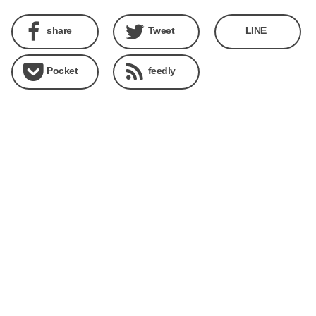
share
Tweet
LINE
Pocket
feedly