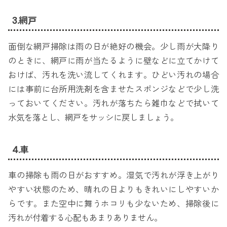
3.網戸
面倒な網戸掃除は雨の日が絶好の機会。少し雨が大降り
のときに、網戸に雨が当たるように壁などに立てかけて
おけば、汚れを洗い流してくれます。ひどい汚れの場合
には事前に台所用洗剤を含ませたスポンジなどで少し洗
っておいてください。汚れが落ちたら雑巾などで拭いて
水気を落とし、網戸をサッシに戻しましょう。
4.車
車の掃除も雨の日がおすすめ。湿気で汚れが浮き上がり
やすい状態のため、晴れの日よりもきれいにしやすいか
らです。また空中に舞うホコリも少ないため、掃除後に
汚れが付着する心配もあまりありません。