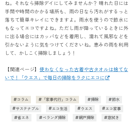
ね。それなら掃除デイにしてみませんか？ 晴れた日には
手間や時間のかかる場所も、雨の日なら汚れがするっと
落ちて簡単キレイにできますよ。雨水を使うので節水に
もなってエコですよね。ただし雨が降っているときに外
に出る場合にはカッパなどを着用し、濡れて風邪などを
引かないように気をつけてくださいね。恵みの雨を利用
して、かしこく掃除しましょう！
【関連ページ】
使わなくなった古着や古タオルは捨てな
いで！「ウエス」で毎日の掃除をラクにエコに
コラム
「家事代行」コラム
掃除
節水
サステナブル
エコ生活
ウエス
エコ家事
省エネ
ベランダ掃除
網戸掃除
窓拭き