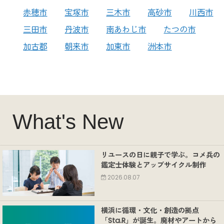
赤穂市
宝塚市
三木市
高砂市
川西市
三田市
丹波市
南あわじ市
たつの市
加古郡
朝来市
加東市
洲本市
What's New
リユースの日に親子で学ぶ。コメ兵の
鑑定士体験とアップサイクル制作
2026.08.07
横浜に循環・文化・創造の拠点
「Sta.R」が誕生。廃材やアートから