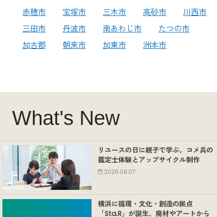
赤穂市
宝塚市
三木市
高砂市
川西市
三田市
丹波市
南あわじ市
たつの市
加古郡
朝来市
加東市
洲本市
What's New
リユースの日に親子で学ぶ。コメ兵の
鑑定士体験とアップサイクル制作
2026.08.07
横浜に循環・文化・創造の拠点
「Sta.R」が誕生。廃材やアートから