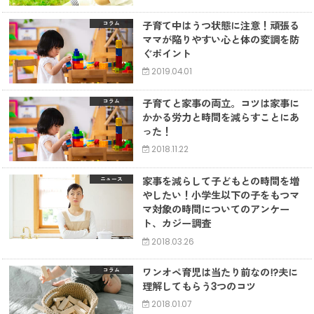
子育て中はうつ状態に注意！頑張る
コラム
ママが陥りやすい心と体の変調を防
ぐポイント
2019.04.01
子育てと家事の両立。コツは家事に
コラム
かかる労力と時間を減らすことにあ
った！
2018.11.22
家事を減らして子どもとの時間を増
ニュース
やしたい！小学生以下の子をもつマ
マ対象の時間についてのアンケー
ト、カジー調査
2018.03.26
ワンオペ育児は当たり前なの!?夫に
コラム
理解してもらう3つのコツ
2018.01.07