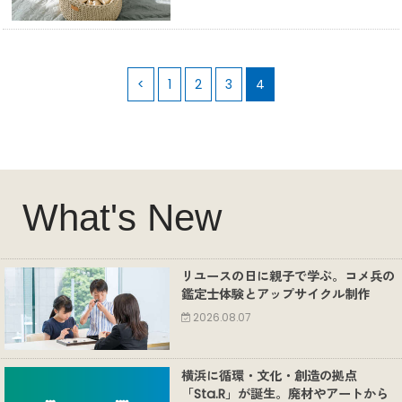
<
1
2
3
4
What's New
リユースの日に親子で学ぶ。コメ兵の
鑑定士体験とアップサイクル制作
2026.08.07
横浜に循環・文化・創造の拠点
「Sta.R」が誕生。廃材やアートから