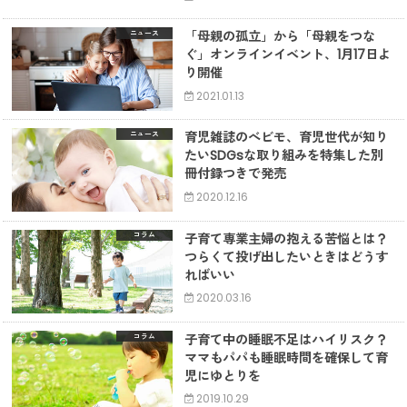
「母親の孤立」から「母親をつな
ニュース
ぐ」オンラインイベント、1月17日よ
り開催
2021.01.13
育児雑誌のべビモ、育児世代が知り
ニュース
たいSDGsな取り組みを特集した別
冊付録つきで発売
2020.12.16
子育て専業主婦の抱える苦悩とは？
コラム
つらくて投げ出したいときはどうす
ればいい
2020.03.16
子育て中の睡眠不足はハイリスク？
コラム
ママもパパも睡眠時間を確保して育
児にゆとりを
2019.10.29