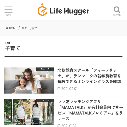
search
menu
HOME
タグ : 子育て
TAG
子育て
北欧教育スクール「フィーノリッ
ニュース
ケ」が、デンマークの就学前教育を
体験できるオンラインクラスを開講
2021.02.01
ママ友マッチングアプリ
ニュース
「MAMATALK」が有料会員向けサー
ビス「MAMATALKプレミアム」をリ
リース
2021.01.14