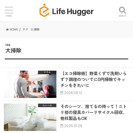
search
menu
HOME
タグ : 大掃除
TAG
大掃除
【エコ掃除術】野菜くずで洗剤いら
コラム
ず？調理のついでに0円掃除でキッ
チンをきれいに
2026.06.12
そのシーツ、捨てるの待って！ニト
ニュース
リ初の寝具カバーリサイクル回収、
他社製品もOK
2025.10.29