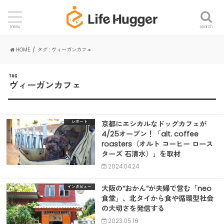
search
menu
HOME
タグ : ヴィーガンカフェ
TAG
ヴィーガンカフェ
京都にエシカルなドッグカフェが
レポート
4/25オープン！「alt. coffee
roasters（オルト コーヒー ロース
ターズ 石清水）」を取材
2024.04.24
大阪の“おかん”が夫婦で営む「neo
インタビュー
食堂」、北タイから食や循環型社会
の大切さを発信する
2023.05.16