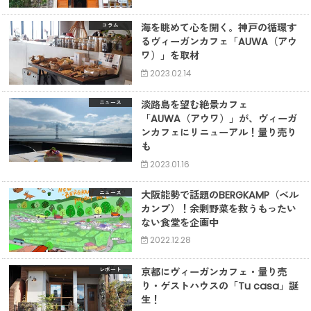
海を眺めて心を開く。神戸の循環す
コラム
るヴィーガンカフェ「AUWA（アウ
ワ）」を取材
2023.02.14
淡路島を望む絶景カフェ
ニュース
「AUWA（アウワ）」が、ヴィーガ
ンカフェにリニューアル！量り売り
も
2023.01.16
大阪能勢で話題のBERGKAMP（ベル
ニュース
カンプ）！余剰野菜を救うもったい
ない食堂を企画中
2022.12.28
京都にヴィーガンカフェ・量り売
レポート
り・ゲストハウスの「Tu casa」誕
生！