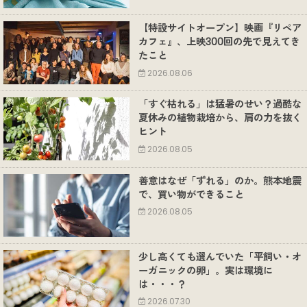
【特設サイトオープン】映画『リペア
カフェ』、上映300回の先で見えてき
たこと
2026.08.06
「すぐ枯れる」は猛暑のせい？過酷な
夏休みの植物栽培から、肩の力を抜く
ヒント
2026.08.05
善意はなぜ「ずれる」のか。熊本地震
で、買い物ができること
2026.08.05
少し高くても選んでいた「平飼い・オ
ーガニックの卵」。実は環境に
は・・・？
2026.07.30