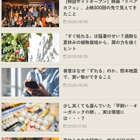
【特設サイトオープン】映画『リペア
カフェ』、上映300回の先で見えてき
たこと
2026.08.06
「すぐ枯れる」は猛暑のせい？過酷な
夏休みの植物栽培から、肩の力を抜く
ヒント
2026.08.05
善意はなぜ「ずれる」のか。熊本地震
で、買い物ができること
2026.08.05
少し高くても選んでいた「平飼い・オ
ーガニックの卵」。実は環境に
は・・・？
2026.07.30