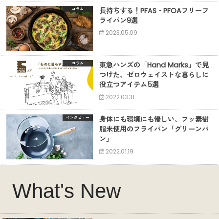
長持ちする！PFAS・PFOAフリーフ
コラム
ライパン9選
2023.05.09
東急ハンズの「Hand Marks」で見
コラム
つけた、ゼロウェイストな暮らしに
役立つアイテム5選
2022.03.31
身体にも環境にも優しい、フッ素樹
インタビュー
脂未使用のフライパン「グリーンパ
ン」
2022.01.19
What's New