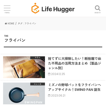
search
menu
HOME
タグ : フライパン
TAG
フライパン
捨てずに大掃除したい！断捨離で出
コラム
た不用品の活用方法まとめ【製品ジ
ャンル別】
2024.12.25
ミズノの野球バットをフライパンへ
ニュース
アップサイクル！SWING PAN 誕生
2023.06.21