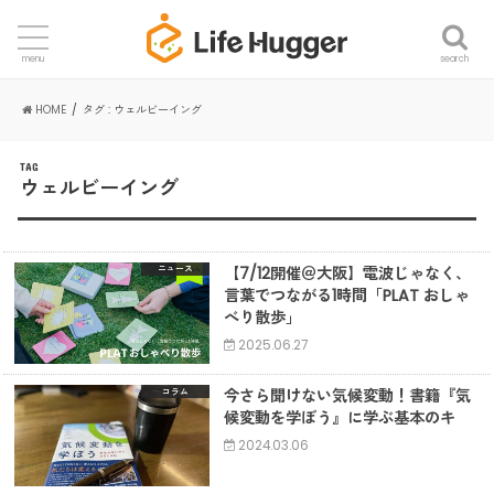
search
menu
HOME
タグ : ウェルビーイング
TAG
ウェルビーイング
【7/12開催＠大阪】電波じゃなく、
ニュース
言葉でつながる1時間「PLAT おしゃ
べり散歩」
2025.06.27
今さら聞けない気候変動！書籍『気
コラム
候変動を学ぼう』に学ぶ基本のキ
2024.03.06