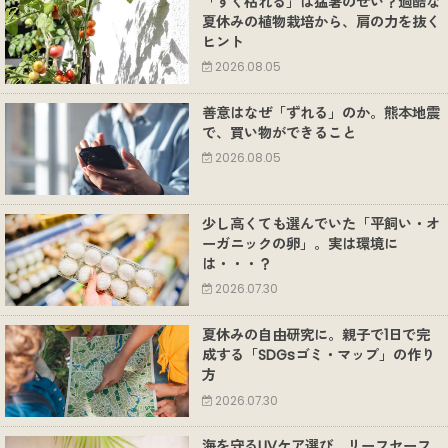
「すぐ枯れる」は猛暑のせい？過酷な
夏休みの植物栽培から、肩の力を抜く
ヒント
2026.08.05
善意はなぜ「ずれる」のか。熊本地震
で、買い物ができること
2026.08.05
少し高くても選んでいた「平飼い・オ
ーガニックの卵」。実は環境に
は・・・？
2026.07.30
夏休みの自由研究に。親子で1日で完
成する「SDGsゴミ・マップ」の作り
方
2026.07.30
海を守るUVケア選び。リーフセーフ