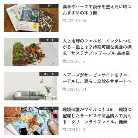
薬草やハーブで調子を整えたい時に
コラム
おすすめの本３冊
2024.03.05
人と地球のウェルビーイングにつな
レポート
がる一皿とは？持続可能な美食の探
求「サステナブル テーブル 最終章」
2023.03.15
ベアーズがサービスサイトをリニュ
ニュース
ーアルし、暮らし全般をサポートへ
2023.03.04
環境保護がマイルに！ JAL、環境に
ニュース
配慮したサービスや商品購入で貰え
る「グリーンライフマイル」発表
2023.02.10