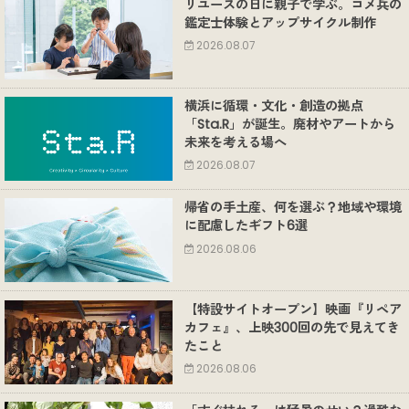
リユースの日に親子で学ぶ。コメ兵の
鑑定士体験とアップサイクル制作
2026.08.07
横浜に循環・文化・創造の拠点
「Sta.R」が誕生。廃材やアートから
未来を考える場へ
2026.08.07
帰省の手土産、何を選ぶ？地域や環境
に配慮したギフト6選
2026.08.06
【特設サイトオープン】映画『リペア
カフェ』、上映300回の先で見えてき
たこと
2026.08.06