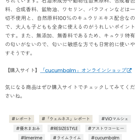
られています。石油系成分や動物性由来原料、合成着色
料、合成香料、鉱物油、ワセリン、パラフィンなどは一
切不使用と、自然原料100％のキュウリエキス配合なの
で、大人も子どもも全身に使えるのがうれしいポイント
です。また、無添加、無香料であるため、キュウリ特有
の匂いがないので、匂いに敏感な方でも日常的に使いや
すそうです。
【購入サイト】
「cucumbalm」オンラインショップ
気になる商品はぜひ購入サイトでチェックしてみてくだ
さいね。
レポート
「ウェルネス」レポート
ViOマルシェ
優木まおみ
RESIZESTYLE
アストワコーヒー
limerime
ライムライム
cucumbalm