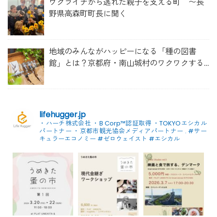
ウクライナから逃れた親子を支える町 〜長
野県高森町町長に聞く
地域のみんながハッピーになる「種の図書
館」とは？京都府・南山城村のワクワクする
取り組み
lifehugger.jp
・ハーチ株式会社
・B Corp™認証取得
・TOKYOエシカル
パートナー
・京都市観光協会メディアパートナー
.
#サー
キュラーエコノミー #ゼロウェイスト
#エシカル