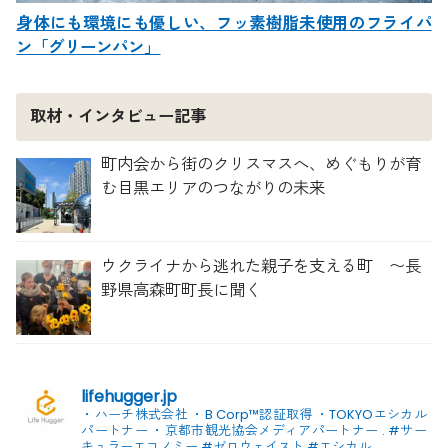
身体にも環境にも優しい、フッ素樹脂未使用のフライパ
ン「グリーンパン」
取材・インタビュー記事
町内会から街のクリスマスへ、めぐもりが育
む目黒エリアのつながりの未来
ウクライナから逃れた親子を支える町 〜長
野県高森町町長に聞く
lifehugger.jp
・ハーチ株式会社
・B Corp™認証取得
・TOKYOエシカル
パートナー
・京都市観光協会メディアパートナー
.
#サー
キュラーエコノミー #ゼロウェイスト
#エシカル