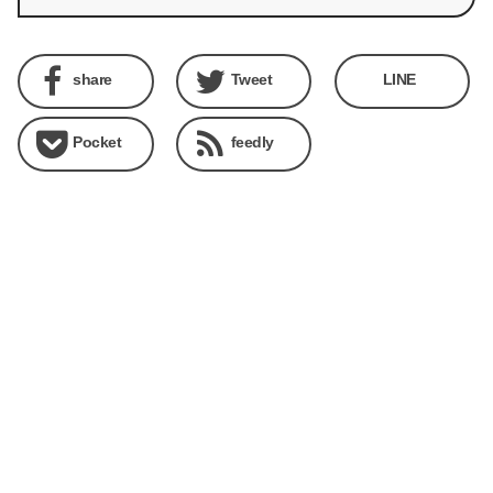
share
Tweet
LINE
Pocket
feedly