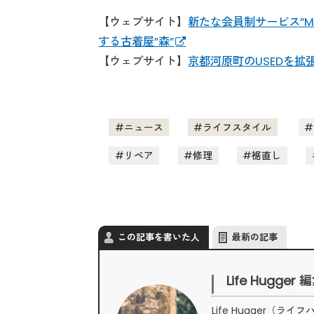
【ウェブサイト】
新たな会員制サービス”MOR
する古着屋”森”
【ウェブサイト】
京都河原町のUSEDを拡
ニュース
ライフスタイル
リペア
修理
裾直し
この記事を書いた人
最新の記事
Life Hugger
Life Hugger