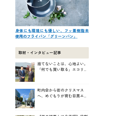
身体にも環境にも優しい、フッ素樹脂未
使用のフライパン「グリーンパン」
取材・インタビュー記事
捨てないことは、心地よい。
「何でも買い取る」エコリン
グが、モノと人の居場所を作
る理由
町内会から街のクリスマス
へ、めぐもりが育む目黒エリ
アのつながりの未来