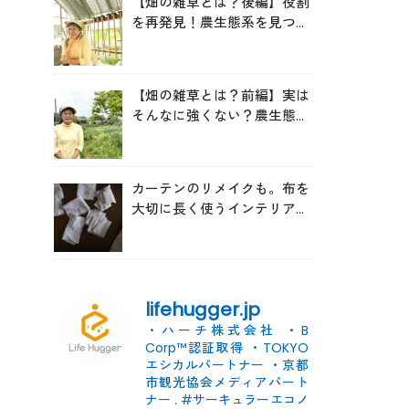
【畑の雑草とは？後編】役割
を再発見！農生態系を見つめ
る森田亜貴さんが語る「多様
性を維持する畑づくり」
【畑の雑草とは？前編】実は
そんなに強くない？農生態系
を見つめる森田亜貴さんに
「雑草管理のコツ」を聞いて
みた
カーテンのリメイクも。布を
大切に長く使うインテリアの
コツ
lifehugger.jp
・ハーチ株式会社
・B
Corp™認証取得
・TOKYO
エシカルパートナー
・京都
市観光協会メディアパート
ナー
.
#サーキュラーエコノ