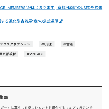
I MEMBERS”がはじまります | 京都河原町のUSEDを拡張
張する進化型古着屋“森”の公式通販
サブスクリプション
USED
古着
京都紋付
VINTAGE
 編集部
（ライフハガー）は暮らしを楽しむヒントを紹介するウェブマガジンで