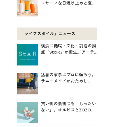
フセーフな日焼け止めと夏の
肌対策
「ライフスタイル」ニュース
横浜に循環・文化・創造の拠
点「Sta.R」が誕生。アーテ
ィクルが開設
猛暑の家事はプロに頼ろう。
サニーメイドがおためし
5000円キャンペーン
買い物の裏側にも「もったい
ない」。オルビスとZOZOが
中学生と考えた持続可能な消
費