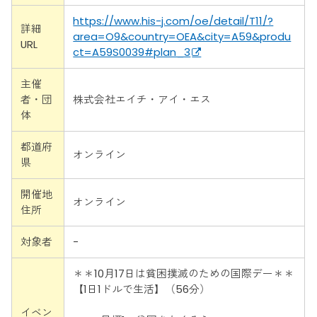
https://www.his-j.com/oe/detail/T11/?
詳細
area=O9&country=OEA&city=A59&produ
URL
ct=A59S0039#plan_3
主催
者・団
株式会社エイチ・アイ・エス
体
都道府
オンライン
県
開催地
オンライン
住所
対象者
-
＊＊10月17日は貧困撲滅のための国際デー＊＊
【1日1ドルで生活】（56分）
イベン