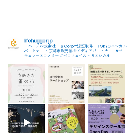
lifehugger.jp
・ハーチ株式会社
・B Corp™認証取得
・TOKYOエシカル
パートナー
・京都市観光協会メディアパートナー
.
#サー
キュラーエコノミー #ゼロウェイスト
#エシカル