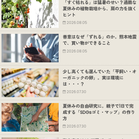
「すぐ枯れる」は猛暑のせい？過酷な
夏休みの植物栽培から、肩の力を抜く
ヒント
2026.08.05
善意はなぜ「ずれる」のか。熊本地震
で、買い物ができること
2026.08.05
少し高くても選んでいた「平飼い・オ
ーガニックの卵」。実は環境に
は・・・？
2026.07.30
夏休みの自由研究に。親子で1日で完
成する「SDGsゴミ・マップ」の作り
方
2026.07.30