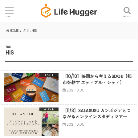
search
menu
HOME
タグ : HIS
TAG
HIS
【10/10】映画から考えるSDGs【都
イベント
市を耕す エディブル・シティ】
2021.10.05
【11/3】SALASUSU カンボジアとつ
イベント
ながるオンラインスタディツアー
2021.10.05