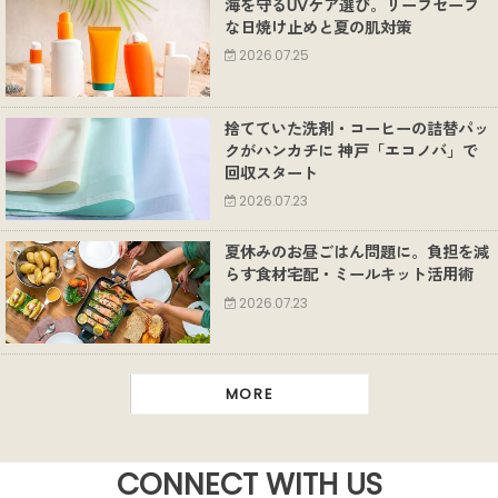
海を守るUVケア選び。リーフセーフ
な日焼け止めと夏の肌対策
2026.07.25
捨てていた洗剤・コーヒーの詰替パッ
クがハンカチに 神戸「エコノバ」で
回収スタート
2026.07.23
夏休みのお昼ごはん問題に。負担を減
らす食材宅配・ミールキット活用術
2026.07.23
MORE
CONNECT WITH US