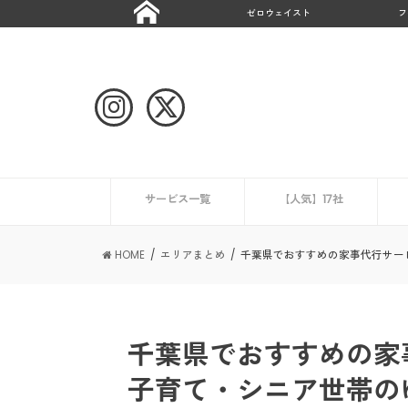
ゼロウェイスト
フ
サービス一覧
【人気】17社
ハウスクリーニング
CaSy
ミニメイド・サービス
タスカジ
ピナイ家政婦サービス
ベアーズ
家事代行サービスの一覧を見る
ニュース
エアコンクリーニング業
HOME
エリアまとめ
千葉県でおすすめの家事代行サー
千葉県でおすすめの家
子育て・シニア世帯の