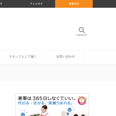
ズ
ウェルネス
家事代行
search
search
スタッフとして働く
お問い合わせ
め
沖縄県
福岡県
佐賀県
長崎県
熊本県
大分県
宮崎県
鹿児島県
福島県
群馬県
岐阜県
和歌山県
高知県
北海道
青森県
岩手県
秋田県
山形県
宮城県
東京都
神奈川県
埼玉県
千葉県
茨城県
栃木県
愛知県
静岡県
新潟県
富山県
石川県
福井県
山梨県
長野県
大阪府
京都府
兵庫県
奈良県
三重県
滋賀県
鳥取県
島根県
岡山県
広島県
山口県
徳島県
香川県
愛媛県
家事代行スタッフ求人の一覧
仕事内容
魅力・やりがい
時給・給料相場
研修・サポート体制
資格は必要？
企業・自治体の方
読者の方