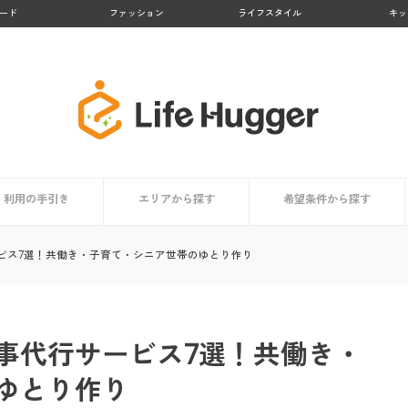
ード
ファッション
ライフスタイル
キッ
利用の手引き
エリアから探す
希望条件から探す
者まとめ
依頼時の掃除用具リスト
家事代行サービスとは？
サービス内容
利用するメリット
担当スタッフはどんな人？
利用者はどんな人？
価格・料金相場
信頼できるサービスの選び方
コラム
依頼時のチェックポイント
登録から当日までの利用の流れ
九州地方
北海道・東北地方
関東地方
中部地方
近畿地方
中国・四国地方
買い物代行に対応
料金が安い
顧客満足度が高い
業界大手
お試しプランあり
掃除・清掃代行におすす
洗濯代行に対応
料理代行に対応
ビス7選！共働き・子育て・シニア世帯のゆとり作り
事代行サービス7選！共働き・
ゆとり作り