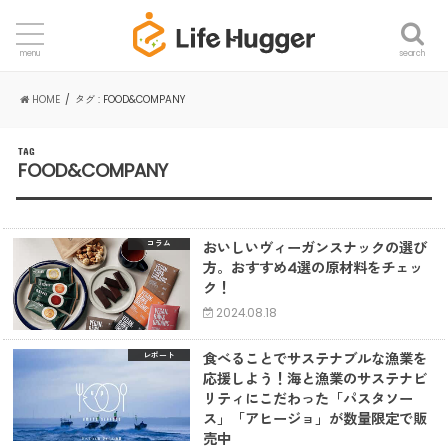
search
menu
HOME
タグ : FOOD&COMPANY
TAG
FOOD&COMPANY
おいしいヴィーガンスナックの選び
コラム
方。おすすめ4選の原材料をチェッ
ク！
2024.08.18
食べることでサステナブルな漁業を
レポート
応援しよう！海と漁業のサステナビ
リティにこだわった「パスタソー
ス」「アヒージョ」が数量限定で販
売中