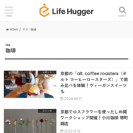
search
menu
HOME
タグ : 珈琲
TAG
珈琲
京都の「alt. coffee roasters（オ
レポート
ルト コーヒーロースターズ）」で飲
み比べを体験！ヴィーガンスイーツ
も
2024.05.17
京都でロスフラワーを使ったしめ縄
ニュース
ワークショップ開催！小川珈琲 堺町
錦店
2022.12.13