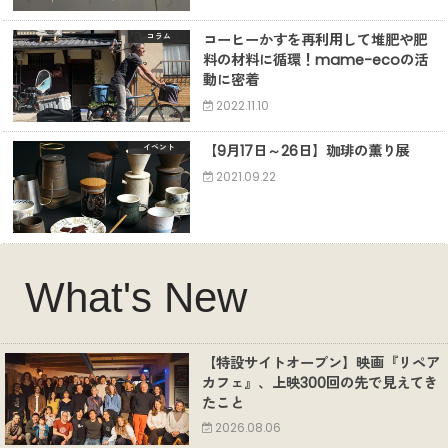
コーヒーかすを再利用して堆肥や肥
コラム
料の材料に循環！mame-ecoの活
動に密着
2022.11.10
【9月17日～26日】珈琲の薫り展
イベント
2021.09.22
What's New
【特設サイトオープン】映画『リペア
カフェ』、上映300回の先で見えてき
たこと
2026.08.06