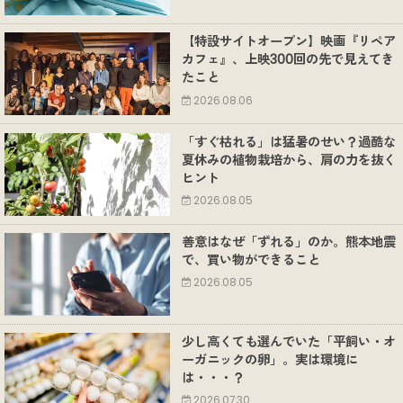
【特設サイトオープン】映画『リペア
カフェ』、上映300回の先で見えてき
たこと
2026.08.06
「すぐ枯れる」は猛暑のせい？過酷な
夏休みの植物栽培から、肩の力を抜く
ヒント
2026.08.05
善意はなぜ「ずれる」のか。熊本地震
で、買い物ができること
2026.08.05
少し高くても選んでいた「平飼い・オ
ーガニックの卵」。実は環境に
は・・・？
2026.07.30