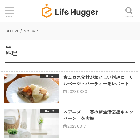
search
menu
HOME
タグ : 料理
TAG
料理
食品ロス食材がおいしい料理に！サ
コラム
ルベージ・パーティーをレポート
2023.03.30
ベアーズ、「春の新生活応援キャン
ニュース
ペーン」を実施
2023.03.17