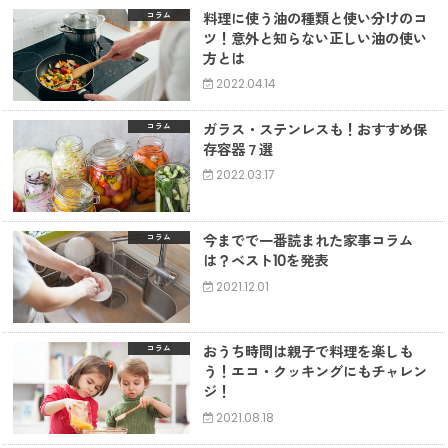
料理に使う油の種類と使い分けのコ
コラム
ツ！意外と知らない正しい油の使い
方とは
2022.04.14
ガラス・ステンレスも！おすすめ保
コラム
存容器７選
2022.03.17
今までで一番読まれた家事コラム
コラム
は？ベスト10を発表
2021.12.01
おうち時間は親子で料理を楽しも
コラム
う！エコ・クッキングにもチャレン
ジ！
2021.08.18