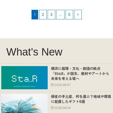
1
2
3
…
5
>
What's New
横浜に循環・文化・創造の拠点
「Sta.R」が誕生。廃材やアートから
未来を考える場へ
2026.08.07
帰省の手土産、何を選ぶ？地域や環境
に配慮したギフト6選
2026.08.06