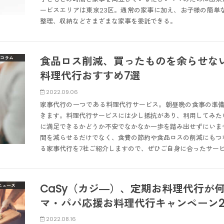
ービスエリアは東京23区。通常の家事に加え、お子様の簡単
整理、収納などさまざまな家事を委託できる。
食品ロス削減、買ったものを余らせな
コラム
料理代行おすすめ7選
2022.09.06
家事代行の一つである料理代行サービス。朝昼晩の食事の準備
きます。料理代行サービスには少し抵抗があり、利用してみた
に満足できるかどうか不安でなかなか一歩を踏み出せずにいま
間を減らせるだけでなく、食費の節約や食品ロスの削減にもつ
る家事代行を7社ご紹介しますので、ぜひご自身に合ったサー
CaSy（カジ―）、定期お料理代行が
ニュース
マ・パパ応援お料理代行キャンペーン2
2022.08.16