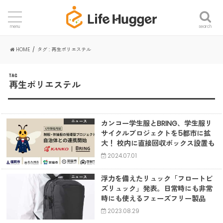
search
menu
HOME
タグ : 再生ポリエステル
TAG
再生ポリエステル
カンコー学生服とBRING、学生服リ
ニュース
サイクルプロジェクトを5都市に拡
大！ 校内に直接回収ボックス設置も
2024.07.01
浮力を備えたリュック「フロートビ
ニュース
ズリュック」発表。日常時にも非常
時にも使えるフェーズフリー製品
2023.08.29