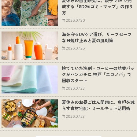
夏休みの自由研究に。親子で1日で完
成する「SDGsゴミ・マップ」の作り
方
2026.07.30
海を守るUVケア選び。リーフセーフ
な日焼け止めと夏の肌対策
2026.07.25
捨てていた洗剤・コーヒーの詰替パッ
クがハンカチに 神戸「エコノバ」で
回収スタート
2026.07.23
夏休みのお昼ごはん問題に。負担を減
らす食材宅配・ミールキット活用術
2026.07.23