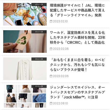
環境保護がマイルに！ JAL、環境に
ニュース
配慮したサービスや商品購入で貰え
る「グリーンライフマイル」発表
2023.02.10
ワールド、温室効果ガスを見える化
ニュース
したサステナブル素材を開発。23年
秋冬から「CIRCRIC」として商品化
2023.02.06
「おもむくままに白を着る」ロペピ
ニュース
クニックから、汚れもシワも気にな
らないブラウスが登場！
2023.02.06
ジェンダーレスでエイジレス、オー
ニュース
トバックスセブンのサステナブルブ
ランド「Jack Miller™️」に注目
2022.08.10