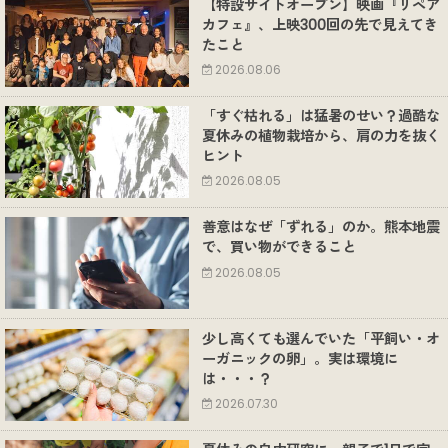
【特設サイトオープン】映画『リペア
カフェ』、上映300回の先で見えてき
たこと
2026.08.06
「すぐ枯れる」は猛暑のせい？過酷な
夏休みの植物栽培から、肩の力を抜く
ヒント
2026.08.05
善意はなぜ「ずれる」のか。熊本地震
で、買い物ができること
2026.08.05
少し高くても選んでいた「平飼い・オ
ーガニックの卵」。実は環境に
は・・・？
2026.07.30