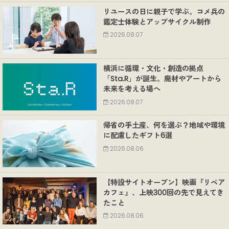
リユースの日に親子で学ぶ。コメ兵の
鑑定士体験とアップサイクル制作
2026.08.07
横浜に循環・文化・創造の拠点
「Sta.R」が誕生。廃材やアートから
未来を考える場へ
2026.08.07
帰省の手土産、何を選ぶ？地域や環境
に配慮したギフト6選
2026.08.06
【特設サイトオープン】映画『リペア
カフェ』、上映300回の先で見えてき
たこと
2026.08.06