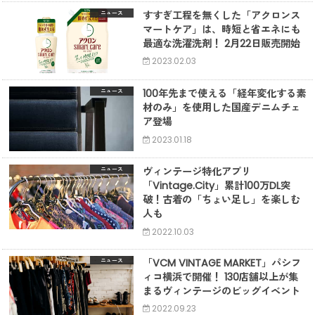
すすぎ工程を無くした「アクロンス
ニュース
マートケア」は、時短と省エネにも
最適な洗濯洗剤！ 2月22日販売開始
2023.02.03
100年先まで使える「経年変化する素
ニュース
材のみ」を使用した国産デニムチェ
ア登場
2023.01.18
ヴィンテージ特化アプリ
ニュース
「Vintage.City」累計100万DL突
破！古着の「ちょい足し」を楽しむ
人も
2022.10.03
「VCM VINTAGE MARKET」パシフ
ニュース
ィコ横浜で開催！ 130店舗以上が集
まるヴィンテージのビッグイベント
2022.09.23