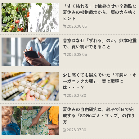
「すぐ枯れる」は猛暑のせい？過酷な
夏休みの植物栽培から、肩の力を抜く
ヒント
2026.08.05
善意はなぜ「ずれる」のか。熊本地震
で、買い物ができること
2026.08.05
少し高くても選んでいた「平飼い・オ
ーガニックの卵」。実は環境に
は・・・？
2026.07.30
夏休みの自由研究に。親子で1日で完
成する「SDGsゴミ・マップ」の作り
方
2026.07.30