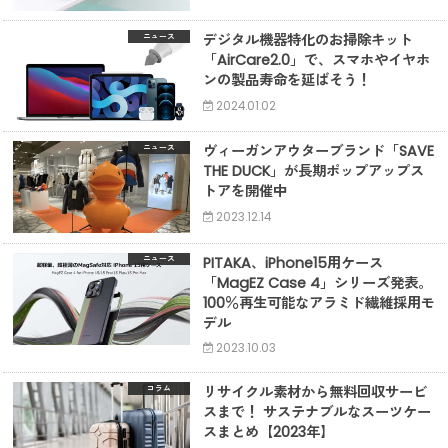
デジタル機器特化のお掃除キット
ニュース
「AirCare2.0」で、スマホやイヤホ
ンの製品寿命を延ばそう！
2024.01.02
ヴィーガンアウターブランド「SAVE
ニュース
THE DUCK」が長期ポップアップス
トアを開催中
2023.12.14
PITAKA、iPhone15用ケース
ニュース
「MagEZ Case 4」シリーズ発表。
100％再生可能なアラミド繊維採用モ
デル
2023.10.03
リサイクル素材から無料回収サービ
コラム
スまで！ サステナブルなスーツケー
スまとめ【2023年】