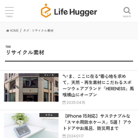
search
menu
HOME
タグ : リサイクル素材
TAG
リサイクル素材
“いま、ここに在る”着心地を求め
ニュース
て。天然・再生素材にこだわるスポ
ーツウェアブランド「HERENESS」馬
喰横山にオープン
2025.04.15
【iPhone 15対応】サステナブルな
コラム
「スマホ用防水ケース」5選！ アウ
トドアやお風呂、防災用まで
2024.01.17