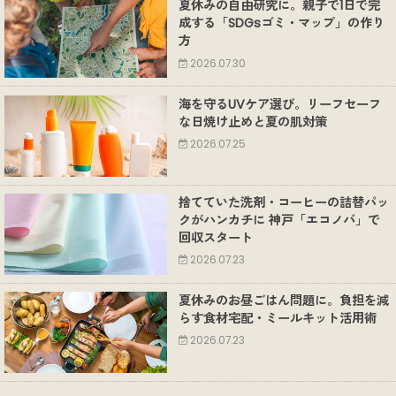
夏休みの自由研究に。親子で1日で完
成する「SDGsゴミ・マップ」の作り
方
2026.07.30
海を守るUVケア選び。リーフセーフ
な日焼け止めと夏の肌対策
2026.07.25
捨てていた洗剤・コーヒーの詰替パッ
クがハンカチに 神戸「エコノバ」で
回収スタート
2026.07.23
夏休みのお昼ごはん問題に。負担を減
らす食材宅配・ミールキット活用術
2026.07.23