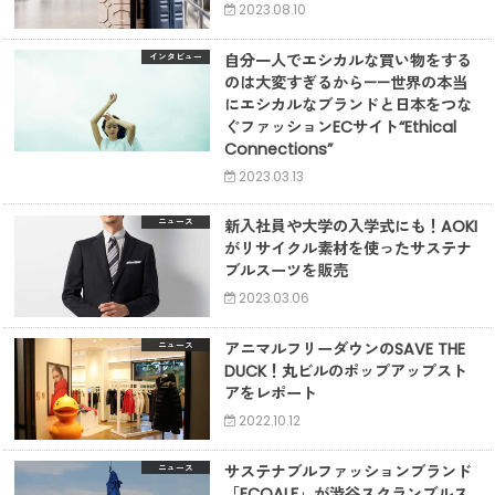
2023.08.10
自分一人でエシカルな買い物をする
インタビュー
のは大変すぎるから——世界の本当
にエシカルなブランドと日本をつな
ぐファッションECサイト“Ethical
Connections”
2023.03.13
新入社員や大学の入学式にも！AOKI
ニュース
がリサイクル素材を使ったサステナ
ブルスーツを販売
2023.03.06
アニマルフリーダウンのSAVE THE
ニュース
DUCK！丸ビルのポップアップスト
アをレポート
2022.10.12
サステナブルファッションブランド
ニュース
「ECOALF」が渋谷スクランブルス