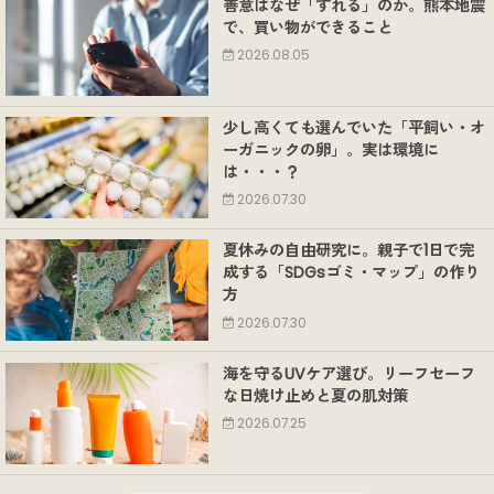
善意はなぜ「ずれる」のか。熊本地震
で、買い物ができること
2026.08.05
少し高くても選んでいた「平飼い・オ
ーガニックの卵」。実は環境に
は・・・？
2026.07.30
夏休みの自由研究に。親子で1日で完
成する「SDGsゴミ・マップ」の作り
方
2026.07.30
海を守るUVケア選び。リーフセーフ
な日焼け止めと夏の肌対策
2026.07.25