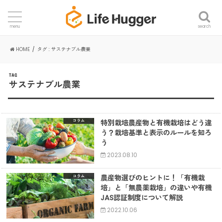
search
menu
HOME
タグ : サステナブル農業
TAG
サステナブル農業
特別栽培農産物と有機栽培はどう違
コラム
う？栽培基準と表示のルールを知ろ
う
2023.08.10
農産物選びのヒントに！「有機栽
コラム
培」と「無農薬栽培」の違いや有機
JAS認証制度について解説
2022.10.06