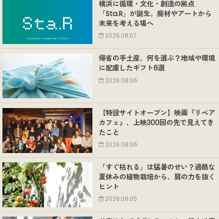
横浜に循環・文化・創造の拠点
「Sta.R」が誕生。廃材やアートから
未来を考える場へ
2026.08.07
帰省の手土産、何を選ぶ？地域や環境
に配慮したギフト6選
2026.08.06
【特設サイトオープン】映画『リペア
カフェ』、上映300回の先で見えてき
たこと
2026.08.06
「すぐ枯れる」は猛暑のせい？過酷な
夏休みの植物栽培から、肩の力を抜く
ヒント
2026.08.05