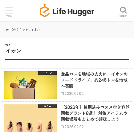
search
menu
HOME
タグ : イオン
TAG
イオン
食品ロスを地域の支えに。イオンの
ニュース
フードドライブ、約246トンを地域
へ寄贈
2026.07.06
【2026年】使用済みコスメ空き容器
コラム
回収ブランド8選！ 対象アイテムや
回収場所もまとめて確認しよう
2026.02.02