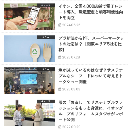
イオン、全国4,000店舗で電子レシ
ニュース
ート導入。環境配慮と顧客利便性向
上を両立
2024.06.26
プラ新法から1年、スーパーマーケッ
コラム
トの対応は？【関東エリア5社を比
較】
2023.07.28
魚が減っているのはなぜ？サステナ
コラム
ブルなシーフードについて考えるト
ークショー開催
2023.03.03
服の「お直し」でサステナブルファ
ニュース
ッションをもっと身近に。イオング
ループのリフォームスタジオがレポ
ート公開
2022.09.29