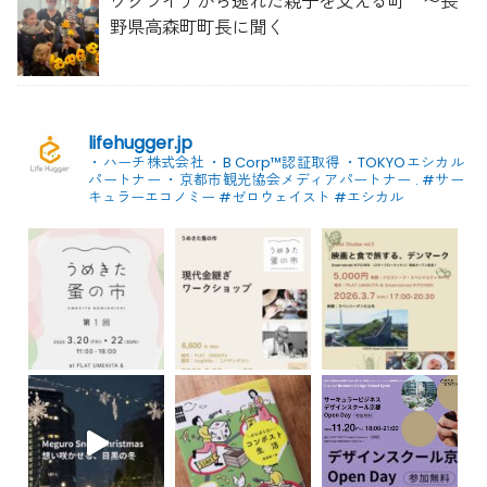
ウクライナから逃れた親子を支える町 〜長
野県高森町町長に聞く
lifehugger.jp
・ハーチ株式会社
・B Corp™認証取得
・TOKYOエシカル
パートナー
・京都市観光協会メディアパートナー
.
#サー
キュラーエコノミー #ゼロウェイスト
#エシカル