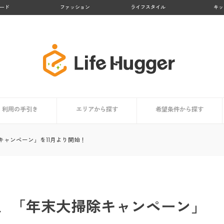
ード
ファッション
ライフスタイル
キッ
利用の手引き
エリアから探す
希望条件から探す
者まとめ
依頼時の掃除用具リスト
家事代行サービスとは？
サービス内容
利用するメリット
担当スタッフはどんな人？
利用者はどんな人？
価格・料金相場
信頼できるサービスの選び方
コラム
依頼時のチェックポイント
登録から当日までの利用の流れ
九州地方
北海道・東北地方
関東地方
中部地方
近畿地方
中国・四国地方
買い物代行に対応
料金が安い
顧客満足度が高い
業界大手
お試しプランあり
掃除・清掃代行におすす
洗濯代行に対応
料理代行に対応
ャンペーン」を11月より開始！
、「年末大掃除キャンペーン」