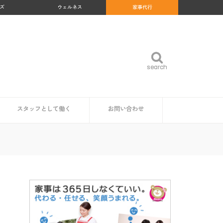
ズ
ウェルネス
家事代行
search
search
スタッフとして働く
お問い合わせ
め
沖縄県
福岡県
佐賀県
長崎県
熊本県
大分県
宮崎県
鹿児島県
福島県
群馬県
岐阜県
和歌山県
高知県
北海道
青森県
岩手県
秋田県
山形県
宮城県
東京都
神奈川県
埼玉県
千葉県
茨城県
栃木県
愛知県
静岡県
新潟県
富山県
石川県
福井県
山梨県
長野県
大阪府
京都府
兵庫県
奈良県
三重県
滋賀県
鳥取県
島根県
岡山県
広島県
山口県
徳島県
香川県
愛媛県
家事代行スタッフ求人の一覧
仕事内容
魅力・やりがい
時給・給料相場
研修・サポート体制
資格は必要？
企業・自治体の方
読者の方