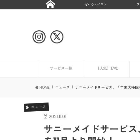
ゼロウェイスト
フ
サービス一覧
【人気】17社
ハウスクリーニング
CaSy
ミニメイド・サービス
タスカジ
ピナイ家政婦サービス
ベアーズ
家事代行サービスの一覧を見る
ニュース
エアコンクリーニング業
HOME
ニュース
サニーメイドサービス、「年末大掃除キ
ニュース
2021.11.01
サニーメイドサービス