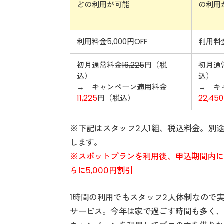
どの利用が可能
の利用
利用料金5,000円OFF
利用料金
初月通常料金
16,225
円（税
初月通
込）
込）
→ キャンペーン適用料金
→ キ
11,225
円（税込）
22,45
※下記はスタッフ2人1組、税込料金。別途交
します。
※スポットプランを利用後、申込期間内に
らに5,000円割引
1時間の利用でもスタッフ2人体制なので
サービス。今年は家で過ごす時間も多く、