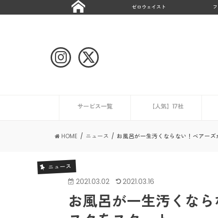
ゼロウェイスト
フ
サービス一覧
【人気】17社
ハウスクリーニング
CaSy
ミニメイド・サービス
タスカジ
ピナイ家政婦サービス
ベアーズ
家事代行サービスの一覧を見る
ニュース
エアコンクリーニング業
HOME
ニュース
お風呂が一生汚くならない！ベアーズ
ニュース
2021.03.02
2021.03.16
お風呂が一生汚くなら