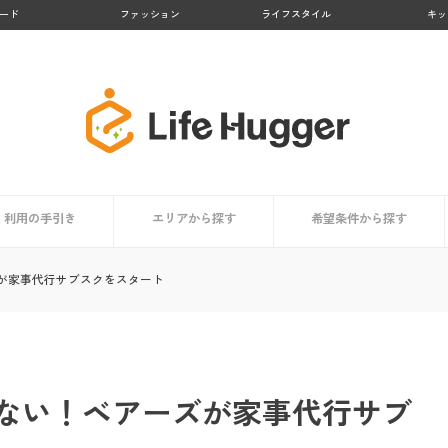
ード
ファッション
ライフスタイル
キッ
利用の手引き
エリアから探す
希望条件から探す
者まとめ
依頼時の掃除用具リスト
家事代行サービスとは？
サービス内容
利用するメリット
担当スタッフはどんな人？
利用者はどんな人？
価格・料金相場
信頼できるサービスの選び方
コラム
依頼時のチェックポイント
登録から当日までの利用の流れ
九州地方
北海道・東北地方
関東地方
中部地方
近畿地方
中国・四国地方
買い物代行に対応
料金が安い
顧客満足度が高い
業界大手
お試しプランあり
掃除・清掃代行におすす
洗濯代行に対応
料理代行に対応
が家事代行サブスクをスタート
ない！ベアーズが家事代行サブ