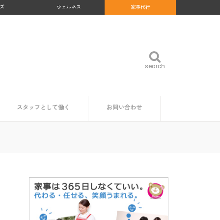
ズ
ウェルネス
家事代行
search
search
スタッフとして働く
お問い合わせ
め
沖縄県
福岡県
佐賀県
長崎県
熊本県
大分県
宮崎県
鹿児島県
福島県
群馬県
岐阜県
和歌山県
高知県
北海道
青森県
岩手県
秋田県
山形県
宮城県
東京都
神奈川県
埼玉県
千葉県
茨城県
栃木県
愛知県
静岡県
新潟県
富山県
石川県
福井県
山梨県
長野県
大阪府
京都府
兵庫県
奈良県
三重県
滋賀県
鳥取県
島根県
岡山県
広島県
山口県
徳島県
香川県
愛媛県
家事代行スタッフ求人の一覧
仕事内容
魅力・やりがい
時給・給料相場
研修・サポート体制
資格は必要？
企業・自治体の方
読者の方