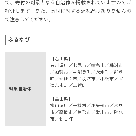
て、寄付の対象となる自治体が掲載されていますのでご
紹介します。また、寄付に対する返礼品はありませんの
で注意してください。
ふるなび
【石川県】
石川県庁／七尾市／輪島市／珠洲市
／加賀市／中能登町／穴水町／能登
町／かほく市／羽咋市／小松市／宝
達志水町／志賀町
対象自治体
【富山県】
富山県庁／舟橋村／小矢部市／氷見
市／高岡市／黒部市／滑川市／射水
市／朝日町