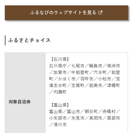
ふるなびのウェブサイトを見る
ふるさとチョイス
【石川県】
石川県庁／七尾市／輪島市／珠洲市
／加賀市／中能登町／穴水町／能登
町／かほく市／羽咋市／小松市／宝
達志水町／志賀町／能美市／津幡町
／内灘町
対象自治体
【富山県】
富山県／富山市／朝日町／舟橋村／
小矢部市／氷見市／高岡市／黒部市
／滑川市