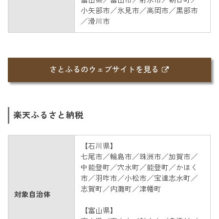
小矢部市／氷見市／高岡市／黒部市
／滑川市
さとふるのウェブサイトを見る
楽天ふるさと納税
【石川県】
七尾市／輪島市／珠洲市／加賀市／
中能登町／穴水町／能登町／かほく
市／羽咋市／小松市／宝達志水町／
志賀町／内灘町／津幡町
対象自治体
【富山県】