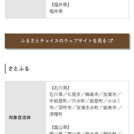
【福井県】
福井県
ふるさとチョイスのウェブサイトを見る
さとふる
【石川県】
石川県／七尾市／輪島市／加賀市／
中能登町／穴水町／能登町／かほく
市／羽咋市／宝達志水町／能美市 ／
津幡町
対象自治体
【富山県】
富山県／富山市／射水市／朝日町／